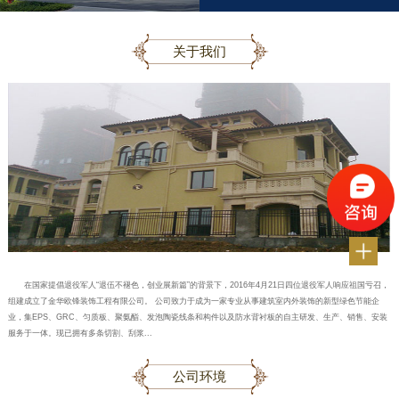
关于我们
在国家提倡退役军人“退伍不褪色，创业展新篇”的背景下，2016年4月21日四位退役军人响应祖国亏召，
组建成立了金华欧锋装饰工程有限公司。 公司致力于成为一家专业从事建筑室内外装饰的新型绿色节能企
业，集EPS、GRC、匀质板、聚氨酯、发泡陶瓷线条和构件以及防水背衬板的自主研发、生产、销售、安装
服务于一体。现已拥有多条切割、刮浆...
公司环境