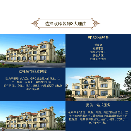
选择欧峰装饰3大理由
EPS装饰线条
重星轻
粘贴牢固
造型随意加工
安装方便
线条间无缝隙
欧锋装饰品质保障
致力于EPS（UVZ)、GRC线条及构件研发、生
产、销售、安装于一体的专业厂家。
拥有切 割、刮浆、模具、雕刻、构件成型的机械化
生产线多条
提供一站式服务
公司秉承“诚信、共赢、高质、高效”的经营理念，志
矢不渝的执着追求，让欧锋在建筑领域铸造就了无
数辉煌； 欧锋装饰集研发、生产、销售、安装于一
体的专业厂家。