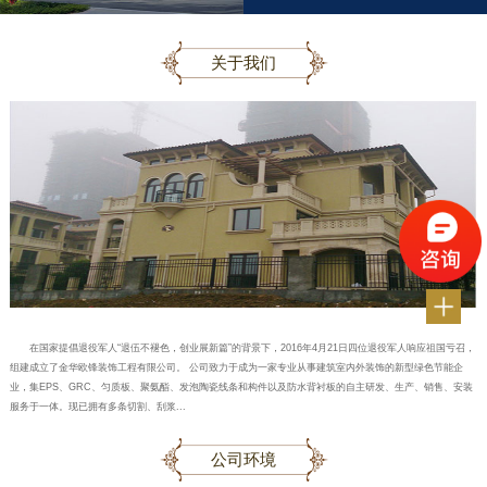
关于我们
在国家提倡退役军人“退伍不褪色，创业展新篇”的背景下，2016年4月21日四位退役军人响应祖国亏召，
组建成立了金华欧锋装饰工程有限公司。 公司致力于成为一家专业从事建筑室内外装饰的新型绿色节能企
业，集EPS、GRC、匀质板、聚氨酯、发泡陶瓷线条和构件以及防水背衬板的自主研发、生产、销售、安装
服务于一体。现已拥有多条切割、刮浆...
公司环境