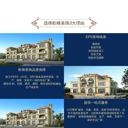
选择欧峰装饰3大理由
EPS装饰线条
重星轻
粘贴牢固
造型随意加工
安装方便
线条间无缝隙
欧锋装饰品质保障
致力于EPS（UVZ)、GRC线条及构件研发、生
产、销售、安装于一体的专业厂家。
拥有切 割、刮浆、模具、雕刻、构件成型的机械化
生产线多条
提供一站式服务
公司秉承“诚信、共赢、高质、高效”的经营理念，志
矢不渝的执着追求，让欧锋在建筑领域铸造就了无
数辉煌； 欧锋装饰集研发、生产、销售、安装于一
体的专业厂家。