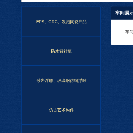
车间展
EPS、GRC、发泡陶瓷产品
车
防水背衬板
砂岩浮雕、玻璃钢仿铜浮雕
仿古艺术构件